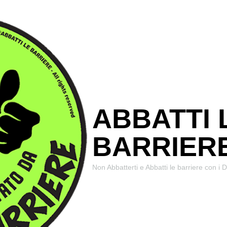
ABBATTI 
BARRIER
Non Abbatterti e Abbatti le barriere con i Di