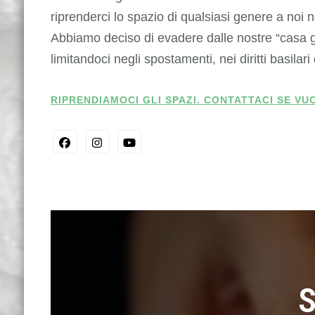
riprenderci lo spazio di qualsiasi genere a noi 
Abbiamo deciso di evadere dalle nostre “casa ga
limitandoci negli spostamenti, nei diritti basila
RIPRENDIAMOCI GLI SPAZI. CONTATTACI SE V