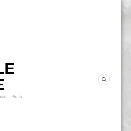
LE
E
sabili Pirata