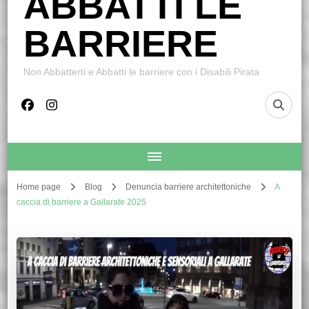
ABBATTI LE
BARRIERE
Non Abbatterti e Abbatti le barriere con i Disabili Pirata
Home page
Blog
Denuncia barriere architettoniche
A
caccia di barriere a Gallarate 2025