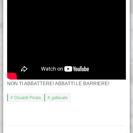
NON TI ABBATTERE! ABBATTI LE BARRIERE!
Disabili Pirata
gallarate
Navigazione