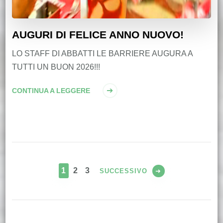
AUGURI DI FELICE ANNO NUOVO!
LO STAFF DI ABBATTI LE BARRIERE AUGURA A
TUTTI UN BUON 2026!!!
CONTINUA A LEGGERE
Paginazione
degli
PAGINA
PAGINA
PAGINA
1
2
3
SUCCESSIVO
articoli