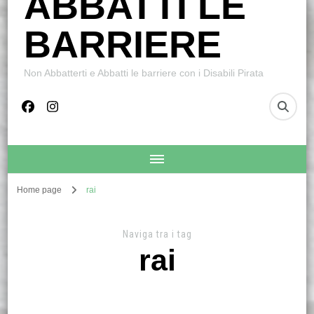
ABBATTI LE
BARRIERE
Non Abbatterti e Abbatti le barriere con i Disabili Pirata
Home page
rai
Naviga tra i tag
rai